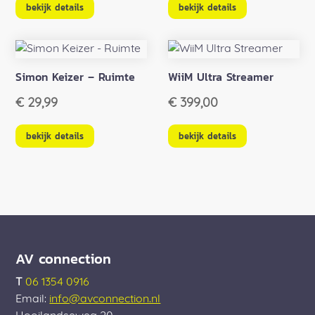
was:
is:
bekijk details
bekijk details
€ 1.799,00.
€ 1.6
Simon Keizer – Ruimte
WiiM Ultra Streamer
€
29,99
€
399,00
bekijk details
bekijk details
AV connection
T
06 1354 0916
Email:
info@avconnection.nl