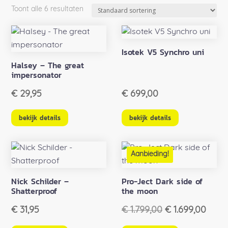
Toont alle 6 resultaten
Isotek V5 Synchro uni
Halsey – The great
impersonator
€
29,95
€
699,00
bekijk details
bekijk details
Aanbieding!
Nick Schilder –
Pro-Ject Dark side of
Shatterproof
the moon
Oorspronkelijk
Huid
€
31,95
€
1.799,00
€
1.699,00
prijs
prijs