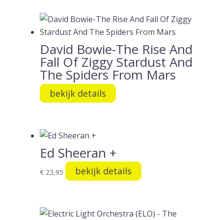
David Bowie-The Rise And
Fall Of Ziggy Stardust And
The Spiders From Mars
bekijk details
Ed Sheeran +
bekijk details
€
23,95