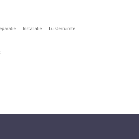
eparatie
Installatie
Luisterruimte
t