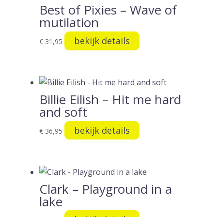
Best of Pixies – Wave of
mutilation
bekijk details
€
31,95
Billie Eilish – Hit me hard
and soft
bekijk details
€
36,95
Clark – Playground in a
lake