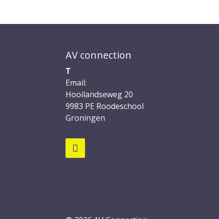
AV connection
T
06 1354 0916
Email:
info@avconnection.nl
Hooilandseweg 20
9983 PE
Roodeschool
Groningen