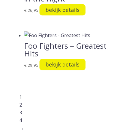
bekijk details
€
26,95
Foo Fighters – Greatest
Hits
bekijk details
€
29,95
1
2
3
4
→