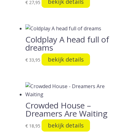
bekijk details
€
27,95
Coldplay A head full of
dreams
bekijk details
€
33,95
Crowded House –
Dreamers Are Waiting
bekijk details
€
18,95