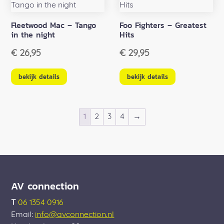
Fleetwood Mac – Tango
Foo Fighters – Greatest
in the night
Hits
€
26,95
€
29,95
bekijk details
bekijk details
1
2
3
4
→
AV connection
T
06 1354 0916
Email:
info@avconnection.nl