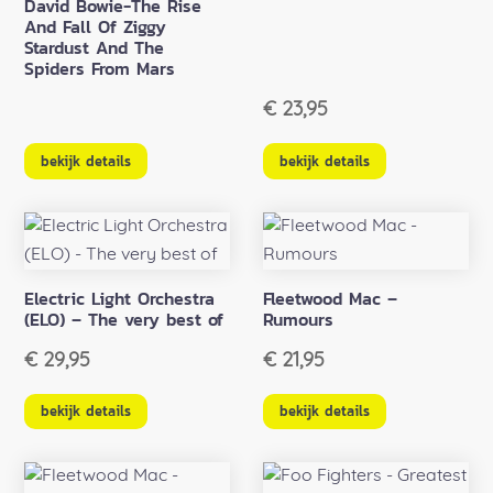
David Bowie-The Rise
And Fall Of Ziggy
Stardust And The
Spiders From Mars
€
23,95
bekijk details
bekijk details
Electric Light Orchestra
Fleetwood Mac –
(ELO) – The very best of
Rumours
€
29,95
€
21,95
bekijk details
bekijk details