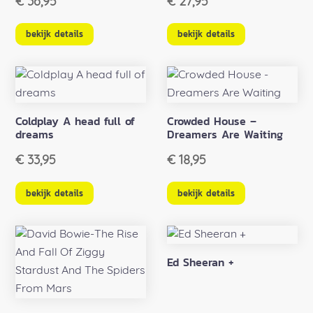
€
36,95
€
27,95
bekijk details
bekijk details
Coldplay A head full of
Crowded House –
dreams
Dreamers Are Waiting
€
33,95
€
18,95
bekijk details
bekijk details
Ed Sheeran +