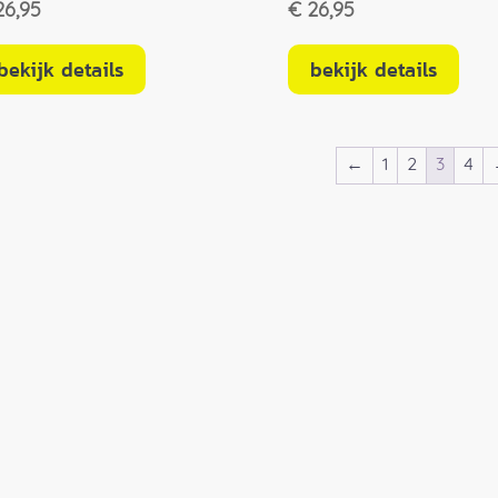
6,95
€
26,95
bekijk details
bekijk details
←
1
2
3
4