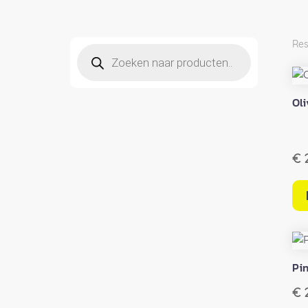
Res
Producten
zoeken
Oli
€
2
Pi
€
2