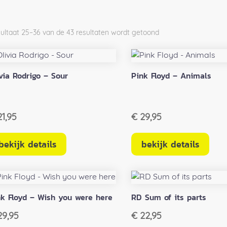
ultaat 25–36 van de 43 resultaten wordt getoond
via Rodrigo – Sour
Pink Floyd – Animals
1,95
€
29,95
bekijk details
bekijk details
nk Floyd – Wish you were here
RD Sum of its parts
9,95
€
22,95