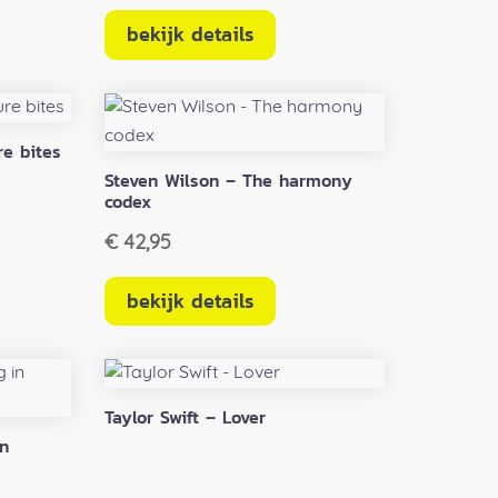
bekijk details
re bites
Steven Wilson – The harmony
codex
€
42,95
bekijk details
Taylor Swift – Lover
in