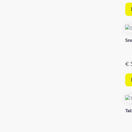
Sn
€
3
Tal