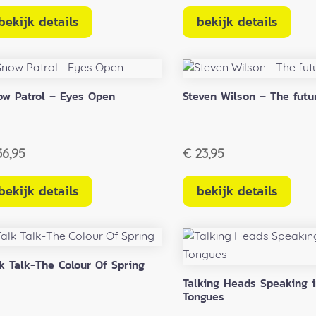
bekijk details
bekijk details
ow Patrol – Eyes Open
Steven Wilson – The futu
6,95
€
23,95
bekijk details
bekijk details
k Talk-The Colour Of Spring
Talking Heads Speaking 
Tongues