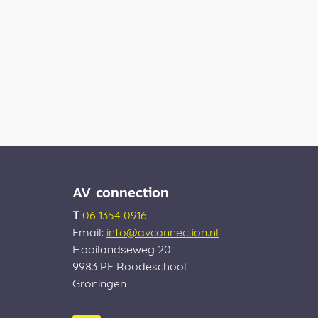
AV connection
T
06 1354 0916
Email:
info@avconnection.nl
Hooilandseweg 20
9983 PE
Roodeschool
Groningen