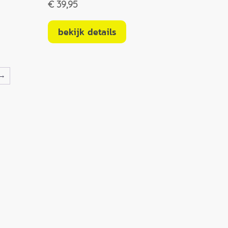
€
39,95
bekijk details
→