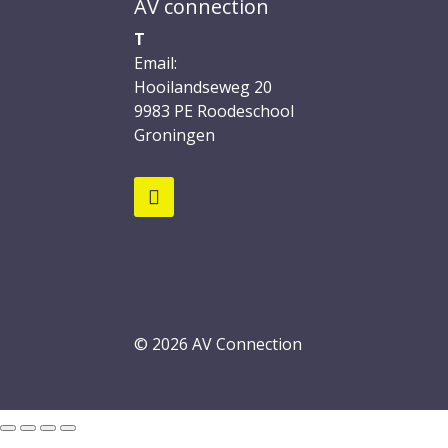
AV connection
T
06 1354 0916
Email:
info@avconnection.nl
Hooilandseweg 20
9983 PE
Roodeschool
Groningen
© 2026 AV Connection