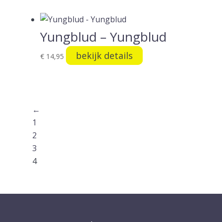
Yungblud – Yungblud
bekijk details
€
14,95
←
1
2
3
4