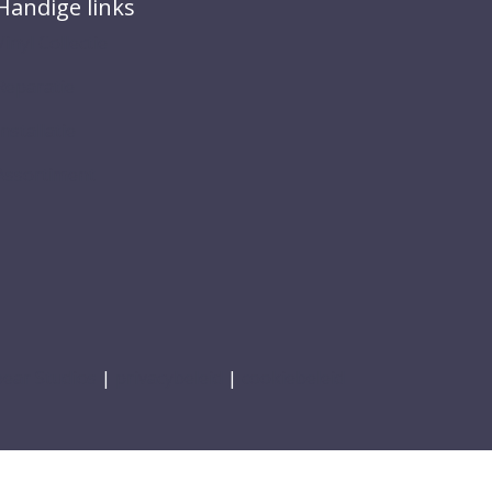
Handige links
Vinyl Collectie
Reparatie
Installatie
Assortiment
ear Studios
|
privacybeleid
|
cookiebeleid