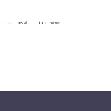
eparatie
Installatie
Luisterruimte
t