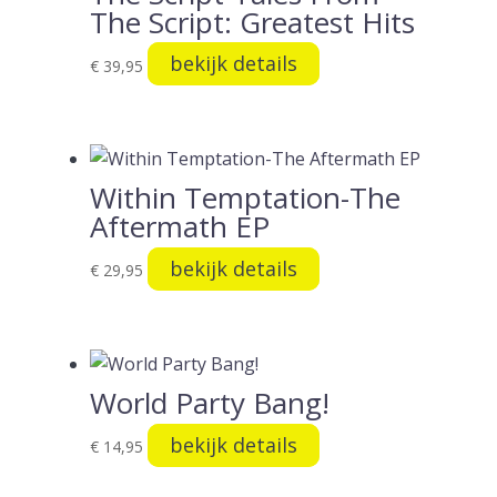
The Script: Greatest Hits
bekijk details
€
39,95
Within Temptation-The
Aftermath EP
bekijk details
€
29,95
World Party Bang!
bekijk details
€
14,95