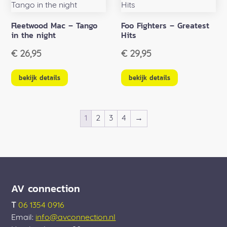
Fleetwood Mac – Tango
Foo Fighters – Greatest
in the night
Hits
€
26,95
€
29,95
bekijk details
bekijk details
1
2
3
4
→
AV connection
T
06 1354 0916
Email:
info@avconnection.nl