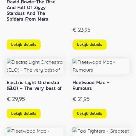
David Bowie-The Rise
And Fall Of Ziggy
Stardust And The
Spiders From Mars
€
23,95
bekijk details
bekijk details
Electric Light Orchestra
Fleetwood Mac –
(ELO) – The very best of
Rumours
€
29,95
€
21,95
bekijk details
bekijk details