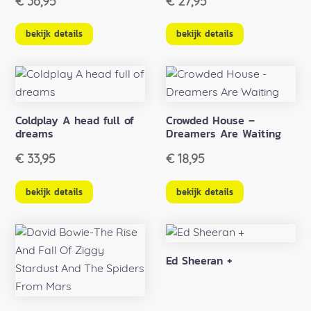
€
36,95
€
27,95
bekijk details
bekijk details
Coldplay A head full of
Crowded House –
dreams
Dreamers Are Waiting
€
33,95
€
18,95
bekijk details
bekijk details
Ed Sheeran +