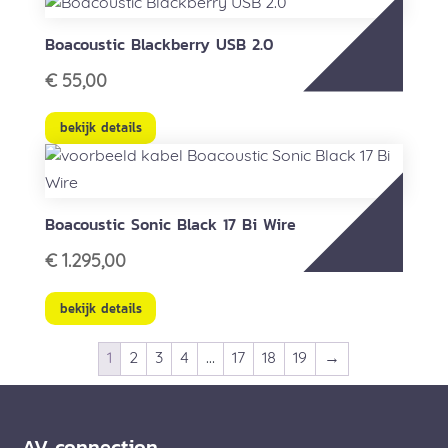
Boacoustic Blackberry USB 2.0
€
55,00
bekijk details
Boacoustic Sonic Black 17 Bi Wire
€
1.295,00
bekijk details
1
2
3
4
…
17
18
19
→
AV connection