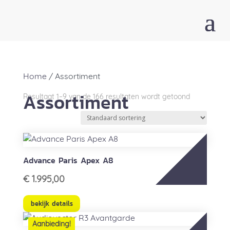
Home
/ Assortiment
Assortiment
Resultaat 1–9 van de 166 resultaten wordt getoond
Advance Paris Apex A8
€
1.995,00
bekijk details
Aanbieding!