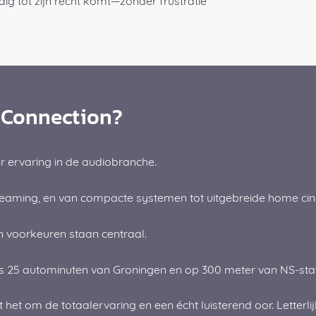
ig tot zijn recht komt—zonder frustratie
 Connection?
r ervaring in de audiobranche.
streaming, en van compacte systemen tot uitgebreide home ci
 voorkeuren staan centraal.
s 25 autominuten van Groningen en op 300 meter van NS-sta
et om de totaalervaring en een écht luisterend oor. Letterlij