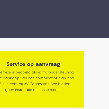
Service op aanvraag
ervice is bedoeld als extra ondersteuning
de aankoop van een compleet of high-end
-systeem bij AV Connection. We bieden
géén installatie als losse dienst.