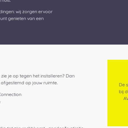
 huis.
dingen: wij zorgen ervoor
 kunt genieten van een
zie je op tegen het installeren? Dan
ig afgestemd op jouw ruimte.
De s
bij 
Connection
AV
e