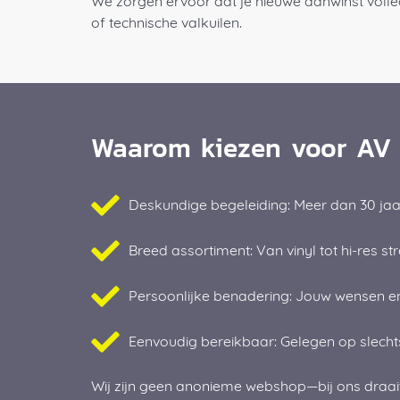
We zorgen ervoor dat je nieuwe aanwinst volled
of technische valkuilen.
Waarom kiezen voor AV
Deskundige begeleiding: Meer dan 30 jaa
Breed assortiment: Van vinyl tot hi-res 
Persoonlijke benadering: Jouw wensen en
Eenvoudig bereikbaar: Gelegen op slecht
Wij zijn geen anonieme webshop—bij ons draait h