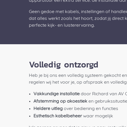
apparatuur een extra service: de installatie aan
Geen gedoe met kabels, instellingen of handlei
dat alles werkt zoals het hoort, zodat jij direct
perfecte kijk- en luisterervaring.
Volledig ontzorgd
Heb je bij ons een volledig systeem gekocht en 
regelen wij het voor je, op afspraak en volled
Vakkundige installatie
door Richard van AV 
Afstemming op akoestiek
en gebruikssituati
Heldere uitleg
over bediening en functies
Esthetisch kabelbeheer
waar mogelijk