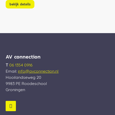
bekijk details
AV connection
T
06 1354 0916
Email:
info@avconnection.nl
Hooilandseweg 20
9983 PE
Roodeschool
Groningen