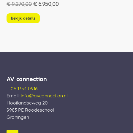
Oorspronkelijke
Huidige
€
9.270,00
€
6.950,00
prijs
prijs
was:
is:
bekijk details
€ 9.270,00.
€ 6.950,00.
AV connection
T
06 1354 0916
Email:
info@avconnection.nl
Hooilandseweg 20
9983 PE
Roodeschool
Groningen