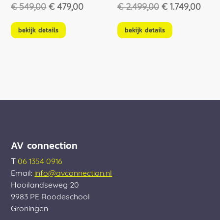
Oorspronkelijke
Huidige
Oorspronkelij
Huid
€
549,00
€
479,00
€
2.499,00
€
1.749,00
prijs
prijs
prijs
prijs
was:
is:
was:
is:
bekijk details
bekijk details
€ 549,00.
€ 479,00.
€ 2.499,00.
€ 1.7
AV connection
T
06 1354 0916
Email:
info@avconnection.nl
Hooilandseweg 20
9983 PE
Roodeschool
Groningen