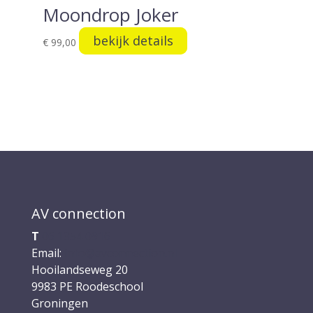
Moondrop Joker
bekijk details
€
99,00
AV connection
T
06 1354 0916
Email:
info@avconnection.nl
Hooilandseweg 20
9983 PE
Roodeschool
Groningen