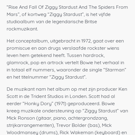
“Rise And Fall Of Ziggy Stardust And The Spiders From
Mars”, of kortweg “Ziggy Stardust”, is het vijfde
studioalbum van de legendarische Britse
rockmuzikant.
Het conceptalbum, uitgebracht in 1972, gaat over een
promiscue en aan drugs verslaafde rockster wiens
leven hem getekend heeft. Tussen hardrock,
glamrock, pop en artrock vertelt Bowie het verhaal in
in totaal elf nummers, waaronder de single “Starman”
en het titelnummer “Ziggy Stardust”.
De muzikant nam het album op met zijn producer Ken
Scott in de Trident Studios in Londen. Scott had al
eerder “Honky Dory” (1971) geproduceerd. Bowie
kreeg muzikale ondersteuning op “Ziggy Stardust” van
Mick Ronson (gitaar, piano, achtergrondzang,
strijkarrangementen), Trevor Bolder (bas), Mick
Woodmansey (drums), Rick Wakeman (keyboard) en