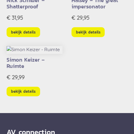
Nick Schilder –
Halsey – The great
Shatterproof
impersonator
€
31,95
€
29,95
bekijk details
bekijk details
Simon Keizer –
Ruimte
€
29,99
bekijk details
AV connection