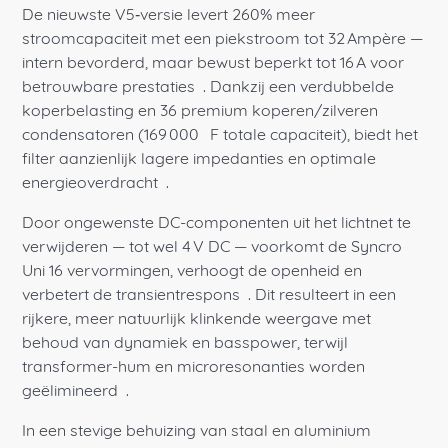
De nieuwste V5‑versie levert 260% meer
stroomcapaciteit met een piekstroom tot 32 Ampère —
intern bevorderd, maar bewust beperkt tot 16 A voor
betrouwbare prestaties
. Dankzij een verdubbelde
koperbelasting en 36 premium koperen/zilveren
condensatoren (169 000 µF totale capaciteit), biedt het
filter aanzienlijk lagere impedanties en optimale
energieoverdracht
.
Door ongewenste DC-componenten uit het lichtnet te
verwijderen — tot wel 4 V DC — voorkomt de Syncro
Uni 16 vervormingen, verhoogt de openheid en
verbetert de transientrespons
. Dit resulteert in een
rijkere, meer natuurlijk klinkende weergave met
behoud van dynamiek en basspower, terwijl
transformer-hum en microresonanties worden
geëlimineerd
.
In een stevige behuizing van staal en aluminium