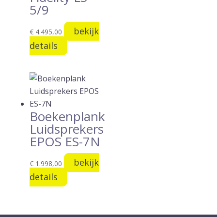
5/9
bekijk
€
4.495,00
details
Boekenplank
Luidsprekers
EPOS ES-7N
bekijk
€
1.998,00
details