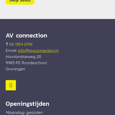
bekijk details
€ 275,00.
€ 145,00.
AV connection
T
06 1354 0916
Email:
info@avconnection.nl
Hooilandseweg 20
9983 PE
Roodeschool
Groningen
Openingstijden
Maandag: gesloten