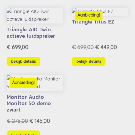
Aanbieding!
Triangle Titus EZ
Triangle AIO Twin
actieve luidspreker
Oorspronkelijke
Huidig
€
699,00
€
699,00
€
449,00
prijs
prijs
was:
is:
bekijk details
bekijk details
€ 699,00.
€ 449,0
Aanbieding!
Monitor Audio
Monitor 50 demo
zwart
Oorspronkelijke
Huidige
€
275,00
€
145,00
prijs
prijs
was:
is: