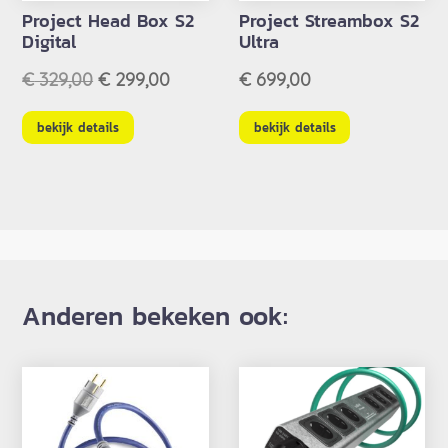
Project Head Box S2
Project Streambox S2
Digital
Ultra
Oorspronkelijke
Huidige
€
329,00
€
299,00
€
699,00
prijs
prijs
was:
is:
bekijk details
bekijk details
€ 329,00.
€ 299,00.
Anderen bekeken ook: