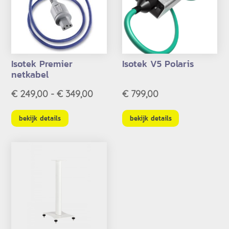
Isotek Premier
Isotek V5 Polaris
netkabel
Prijsklasse:
€
249,00
-
€
349,00
€
799,00
€ 249,00
tot
bekijk details
bekijk details
€ 349,00