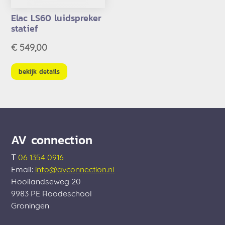
Elac LS60 luidspreker
statief
€
549,00
bekijk details
AV connection
T
06 1354 0916
Email:
info@avconnection.nl
Hooilandseweg 20
9983 PE
Roodeschool
Groningen