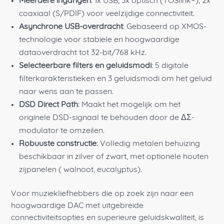
Meerdere ingangen
: 1x USB, 3x optisch (TOSlink®), 2x
coaxiaal (S/PDIF) voor veelzijdige connectiviteit.
Asynchrone USB-overdracht
: Gebaseerd op XMOS-
technologie voor stabiele en hoogwaardige
dataoverdracht tot 32-bit/768 kHz.
Selecteerbare filters en geluidsmodi
: 5 digitale
filterkarakteristieken en 3 geluidsmodi om het geluid
naar wens aan te passen.
DSD Direct Path
: Maakt het mogelijk om het
originele DSD-signaal te behouden door de ΔΣ-
modulator te omzeilen.
Robuuste constructie
: Volledig metalen behuizing
beschikbaar in zilver of zwart, met optionele houten
zijpanelen ( walnoot, eucalyptus).
Voor muziekliefhebbers die op zoek zijn naar een
hoogwaardige DAC met uitgebreide
connectiviteitsopties en superieure geluidskwaliteit, is