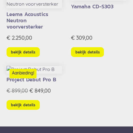
Yamaha CD-S303
Leema Acoustics
Neutron
voorversterker
€
2.250,00
€
309,00
bekijk details
bekijk details
Aanbieding!
Project Debut Pro B
Oorspronkelijke
Huidige
€
899,00
€
849,00
prijs
prijs
was:
is:
bekijk details
€ 899,00.
€ 849,00.