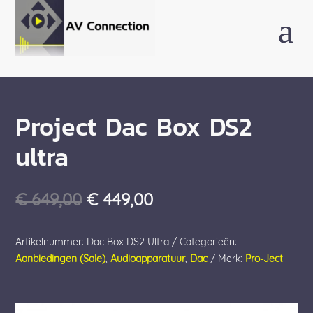
Project Dac Box DS2
ultra
Oorspronkelijke
Huidige
€
649,00
€
449,00
prijs
prijs
was:
is:
Artikelnummer:
Dac Box DS2 Ultra
Categorieën:
€ 649,00.
€ 449,00.
Aanbiedingen (Sale)
,
Audioapparatuur
,
Dac
Merk:
Pro-Ject