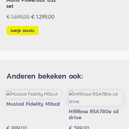
set
Oorspronkelijke
Huidige
€
1.699,00
€
1.299,00
prijs
prijs
was:
is:
bekijk details
€ 1.699,00.
€ 1.299,00.
Anderen bekeken ook:
Musical Fidelity M3scd
HifiRose RSA780e cd
drive
€
999,00
€
399,00