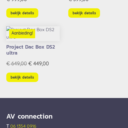
bekijk details
bekijk details
Aanbieding!
Project Dac Box DS2
ultra
Oorspronkelijke
Huidige
€
649,00
€
449,00
prijs
prijs
was:
is:
bekijk details
€ 649,00.
€ 449,00.
AV connection
T
06 1354 0916