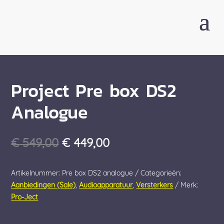
Project Pre box DS2
Analogue
Oorspronkelijke
Huidige
€
549,00
€
449,00
prijs
prijs
was:
is:
Artikelnummer:
Pre box DS2 analogue
Categorieën:
€ 549,00.
€ 449,00.
Aanbiedingen (Sale)
,
Audioapparatuur
,
Versterkers
Merk:
Pro-Ject