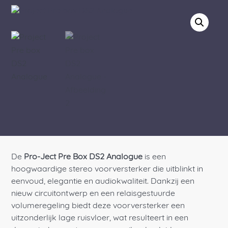
De
Pro-Ject Pre Box DS2 Analogue
is een
hoogwaardige stereo voorversterker die uitblinkt in
eenvoud, elegantie en audiokwaliteit. Dankzij een
nieuw circuitontwerp en een relaisgestuurde
volumeregeling biedt deze voorversterker een
uitzonderlijk lage ruisvloer, wat resulteert in een