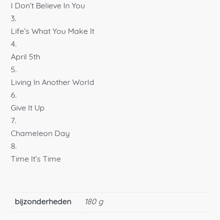
I Don’t Believe In You
Life’s What You Make It
April 5th
Living In Another World
Give It Up
Chameleon Day
Time It’s Time
bijzonderheden
180 g