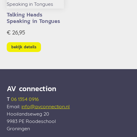
Talking Heads
Speaking in Tongues
€
26,95
bekijk details
AV connection
T
06 1354 0916
Email:
info@avconnection.nl
Hooilandseweg 20
9983 PE
Roodeschool
Groningen