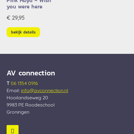
Pink Floyd – Wish
you were here
€
29,95
bekijk details
AV connection
T
06 1354 0916
Email:
info@avconnection.nl
Hooilandseweg 20
9983 PE
Roodeschool
Groningen