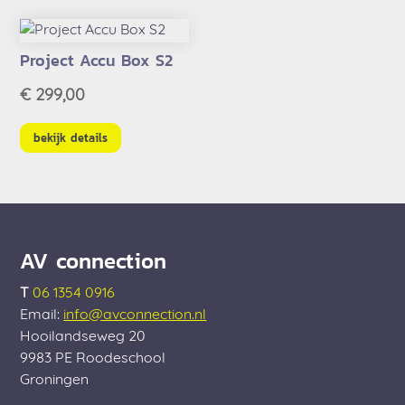
Project Accu Box S2
€
299,00
bekijk details
AV connection
T
06 1354 0916
Email:
info@avconnection.nl
Hooilandseweg 20
9983 PE
Roodeschool
Groningen