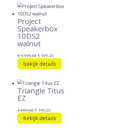
Project
Speakerbox
10DS2
walnut
Oorspronkelijke
Huidige
€
1.199,00
€
999,00
prijs
prijs
bekijk details
was:
is:
€ 1.199,00.
€ 999,00.
Triangle Titus
EZ
Oorspronkelijke
Huidige
€
699,00
€
449,00
prijs
prijs
bekijk details
was:
is: