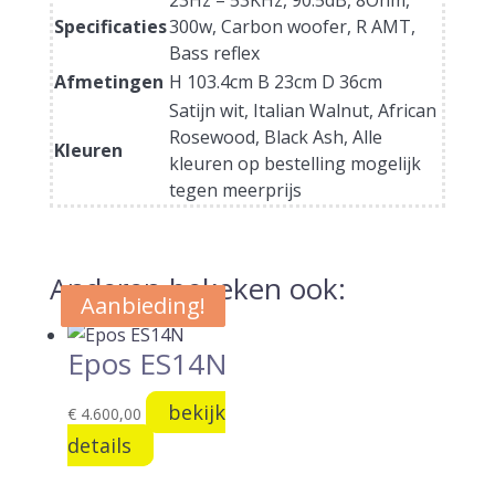
23Hz – 53KHz, 90.5dB, 8Ohm,
Specificaties
300w, Carbon woofer, R AMT,
Bass reflex
Afmetingen
H 103.4cm B 23cm D 36cm
Satijn wit, Italian Walnut, African
Rosewood, Black Ash, Alle
Kleuren
kleuren op bestelling mogelijk
tegen meerprijs
Anderen bekeken ook:
Aanbieding!
Aanbieding!
Epos ES14N
bekijk
€
4.600,00
details