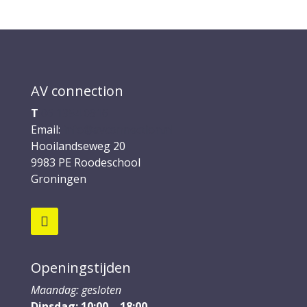
€ 699,00.
€ 449,00.
AV connection
T
06 1354 0916
Email:
info@avconnection.nl
Hooilandseweg 20
9983 PE
Roodeschool
Groningen
Openingstijden
Maandag: gesloten
Dinsdag: 10:00 – 18:00