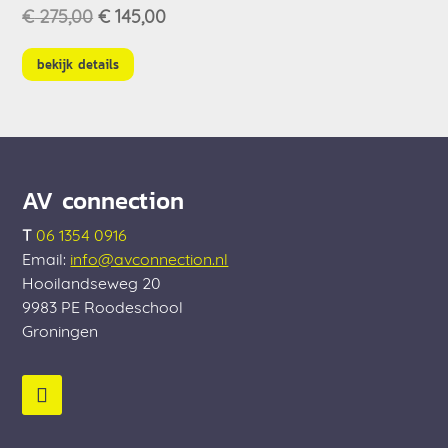
Oorspronkelijke
Huidige
€
275,00
€
145,00
prijs
prijs
was:
is:
bekijk details
€ 275,00.
€ 145,00.
AV connection
T
06 1354 0916
Email:
info@avconnection.nl
Hooilandseweg 20
9983 PE
Roodeschool
Groningen