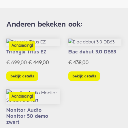
Anderen bekeken ook:
Aanbieding!
Triangle Titus EZ
Elac debut 3.0 DB63
Oorspronkelijke
Huidige
€
699,00
€
449,00
€
438,00
prijs
prijs
was:
is:
bekijk details
bekijk details
€ 699,00.
€ 449,00.
Aanbieding!
Monitor Audio
Monitor 50 demo
zwart