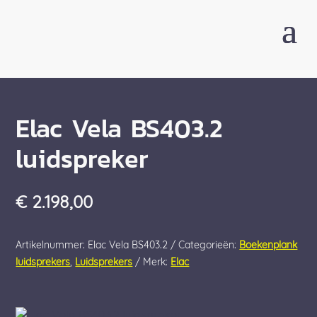
Elac Vela BS403.2
luidspreker
€
2.198,00
Artikelnummer:
Elac Vela BS403.2
Categorieën:
Boekenplank
luidsprekers
,
Luidsprekers
Merk:
Elac