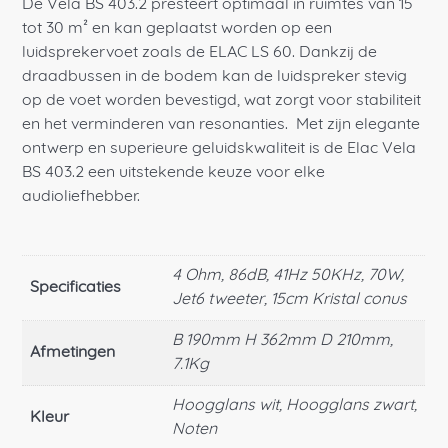
De Vela BS 403.2 presteert optimaal in ruimtes van 15
tot 30 m² en kan geplaatst worden op een
luidsprekervoet zoals de ELAC LS 60. Dankzij de
draadbussen in de bodem kan de luidspreker stevig
op de voet worden bevestigd, wat zorgt voor stabiliteit
en het verminderen van resonanties.
Met zijn elegante
ontwerp en superieure geluidskwaliteit is de Elac Vela
BS 403.2 een uitstekende keuze voor elke
audioliefhebber.
4 Ohm, 86dB, 41Hz 50KHz, 70W,
Specificaties
Jet6 tweeter, 15cm Kristal conus
B 190mm H 362mm D 210mm,
Afmetingen
7.1Kg
Hoogglans wit, Hoogglans zwart,
Kleur
Noten