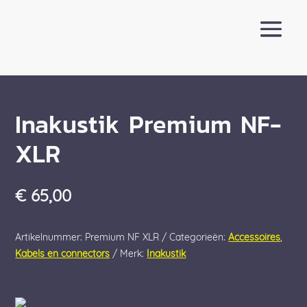
Inakustik Premium NF-
XLR
€
65,00
Artikelnummer:
Premium NF XLR
Categorieën:
Accessoires
,
Kabels en connectors
Merk:
Inakustik