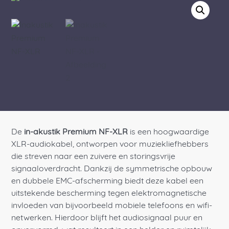
De
in-akustik Premium NF-XLR
is een hoogwaardige
XLR-audiokabel, ontworpen voor muziekliefhebbers
die streven naar een zuivere en storingsvrije
signaaloverdracht. Dankzij de symmetrische opbouw
en dubbele EMC-afscherming biedt deze kabel een
uitstekende bescherming tegen elektromagnetische
invloeden van bijvoorbeeld mobiele telefoons en wifi-
netwerken. Hierdoor blijft het audiosignaal puur en