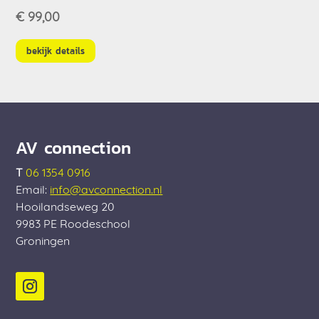
€
99,00
bekijk details
AV connection
T
06 1354 0916
Email:
info@avconnection.nl
Hooilandseweg 20
9983 PE
Roodeschool
Groningen