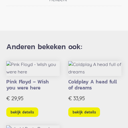
Hellbent
Anderen bekeken ook:
Pink Floyd – Wish
Coldplay A head full
you were here
of dreams
€
29,95
€
33,95
bekijk details
bekijk details