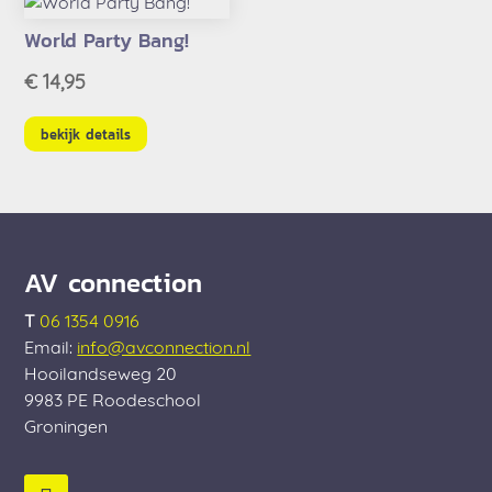
World Party Bang!
€
14,95
bekijk details
AV connection
T
06 1354 0916
Email:
info@avconnection.nl
Hooilandseweg 20
9983 PE
Roodeschool
Groningen